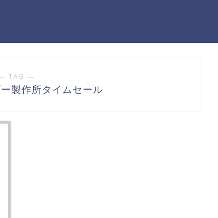
― TAG ―
ダー製作所タイムセール