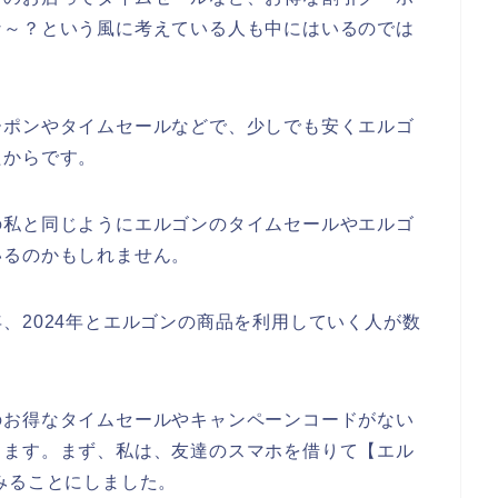
な～？という風に考えている人も中にはいるのでは
ーポンやタイムセールなどで、少しでも安くエルゴ
たからです。
の私と同じようにエルゴンのタイムセールやエルゴ
いるのかもしれません。
23年、2024年とエルゴンの商品を利用していく人が数
のお得なタイムセールやキャンペーンコードがない
きます。まず、私は、友達のスマホを借りて【エル
みることにしました。