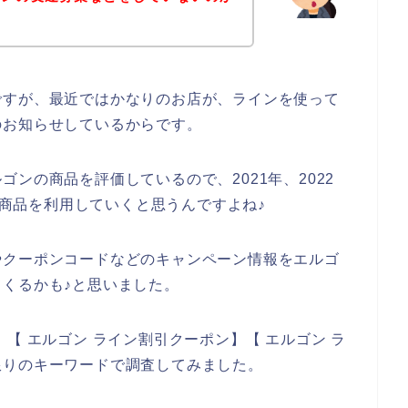
ですが、最近ではかなりのお店が、ラインを使って
のお知らせしているからです。
ンの商品を評価しているので、2021年、2022
ンの商品を利用していくと思うんですよね♪
やクーポンコードなどのキャンペーン情報をエルゴ
くるかも♪と思いました。
【 エルゴン ライン割引クーポン】【 エルゴン ラ
限りのキーワードで調査してみました。