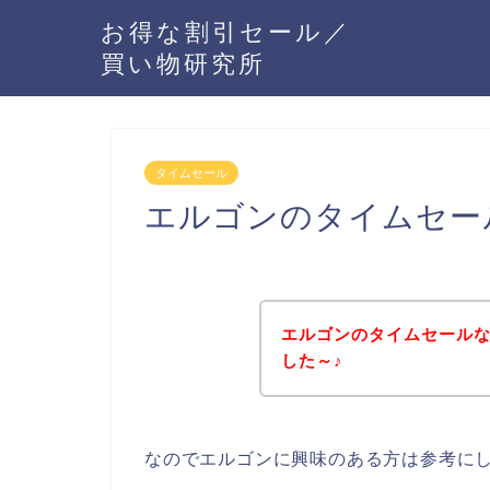
お得な割引セール／
買い物研究所
タイムセール
エルゴンのタイムセー
エルゴンのタイムセール
した～♪
なのでエルゴンに興味のある方は参考に