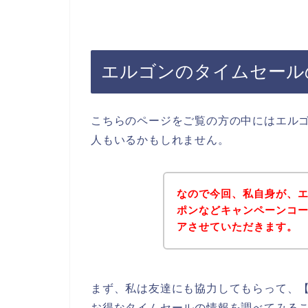
エルゴンのタイムセール
こちらのページをご覧の方の中にはエル
人もいるかもしれません。
なので今回、私自身が、
ポンなどキャンペーンコ
アさせていただきます。
まず、私は友達にも協力してもらって、【
お得なタイムセールの情報を調べてみる