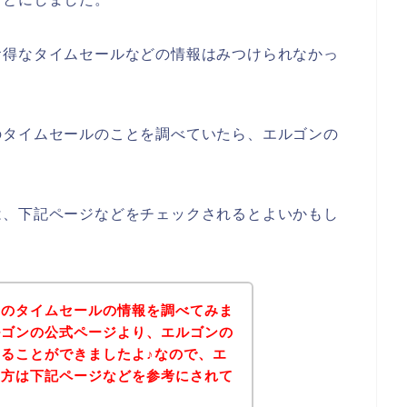
お得なタイムセールなどの情報はみつけられなかっ
のタイムセールのことを調べていたら、エルゴンの
は、下記ページなどをチェックされるとよいかもし
ンのタイムセールの情報を調べてみま
ルゴンの公式ページより、エルゴンの
ることができましたよ♪なので、エ
る方は下記ページなどを参考にされて
？