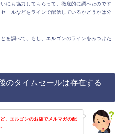
合いにも協力してもらって、徹底的に調べたのです
ムセールなどをラインで配信しているかどうかは分
ことを調べて、もし、エルゴンのラインをみつけた
後のタイムセールは存在する
けど、エルゴンのお店でメルマガの配
～。