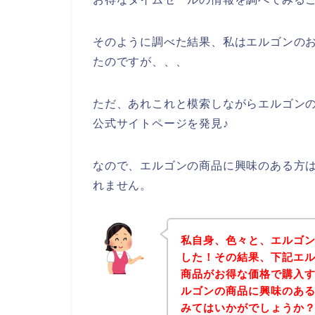
そのように調べた結果、私はエルゴンの
たのですが、、、
ただ、あれこれと模索しながらエルゴン
公式サイトページを発見♪
なので、エルゴンの商品に興味のある方
れません。
私自身、色々と、エルゴ
した！その結果、下記エ
商品がお得な価格で購入す
ルゴンの商品に興味のあ
みてはいかがでしょうか