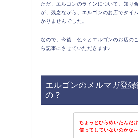
ただ、エルゴンのラインについて、知り
が、残念ながら、エルゴンのお店でタイ
かりませんでした。
なので、今後、色々とエルゴンのお店の
ら記事にさせていただきます♪
エルゴンのメルマガ登録
の？
ちょっとひらめいたんだ
信ってしていないのかな