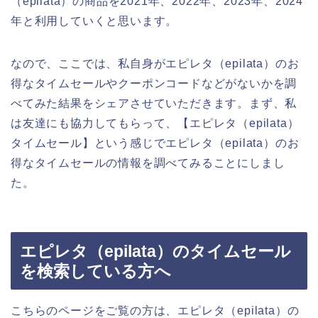
（epilata）の商品を2021年、2022年、2023年、2024
年と利用していくと思います。
なので、ここでは、私自身がエピレタ（epilata）のお
得なタイムセールやクーポンコードなどがないかを調
べてみた結果をシェアさせていただきます。まず、私
は友達にも協力してもらって、【エピレタ（epilata）
タイムセール】という感じでエピレタ（epilata）のお
得なタイムセールの情報を調べてみることにしまし
た。
エピレタ（epilata）のタイムセール
を検索している方へ
こちらのページをご覧の方は、エピレタ（epilata）の