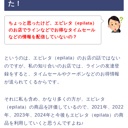
た！
ちょっと思ったけど、エピレタ（epilata）
のお店でラインなどでお得なタイムセール
などの情報を配信していないの？
というのは、エピレタ（epilata）のお店の話ではない
のですが、私の知り合いのお店では、ラインの友達登
録をすると、タイムセールやクーポンなどのお得情報
が送られてくるからです。
それに私も含め、かなり多くの方が、エピレタ
（epilata）の商品を評価しているので、2021年、2022
年、2023年、2024年と今後もエピレタ（epilata）の商
品を利用していくと思うんですよね♪