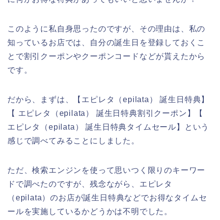
このように私自身思ったのですが、その理由は、私の
知っているお店では、自分の誕生日を登録しておくこ
とで割引クーポンやクーポンコードなどが貰えたから
です。
だから、まずは、【エピレタ（epilata） 誕生日特典】
【 エピレタ（epilata） 誕生日特典割引クーポン】【
エピレタ（epilata） 誕生日特典タイムセール】という
感じで調べてみることにしました。
ただ、検索エンジンを使って思いつく限りのキーワー
ドで調べたのですが、残念ながら、エピレタ
（epilata）のお店が誕生日特典などでお得なタイムセ
ールを実施しているかどうかは不明でした。