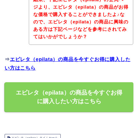
ジより、エピレタ（epilata）の商品がお得
な価格で購入することができましたよ♪な
ので、エピレタ（epilata）の商品に興味の
ある方は下記ページなどを参考にされてみ
てはいかがでしょうか？
⇒
エピレタ（epilata）の商品を今すぐお得に購入した
い方はこちら
エピレタ（epilata）の商品を今すぐお得
に購入したい方はこちら
エピレタ（epilata）タイムセール