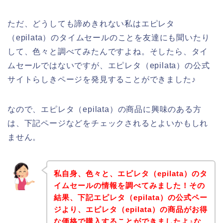
ただ、どうしても諦めきれない私はエピレタ
（epilata）のタイムセールのことを友達にも聞いたり
して、色々と調べてみたんですよね。そしたら、タイ
ムセールではないですが、エピレタ（epilata）の公式
サイトらしきページを発見することができました♪
なので、エピレタ（epilata）の商品に興味のある方
は、下記ページなどをチェックされるとよいかもしれ
ません。
私自身、色々と、エピレタ（epilata）のタ
イムセールの情報を調べてみました！その
結果、下記エピレタ（epilata）の公式ペー
ジより、エピレタ（epilata）の商品がお得
な価格で購入することができましたよ♪な