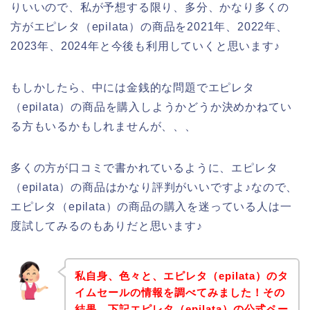
りいいので、私が予想する限り、多分、かなり多くの
方がエピレタ（epilata）の商品を2021年、2022年、
2023年、2024年と今後も利用していくと思います♪
もしかしたら、中には金銭的な問題でエピレタ
（epilata）の商品を購入しようかどうか決めかねてい
る方もいるかもしれませんが、、、
多くの方が口コミで書かれているように、エピレタ
（epilata）の商品はかなり評判がいいですよ♪なので、
エピレタ（epilata）の商品の購入を迷っている人は一
度試してみるのもありだと思います♪
私自身、色々と、エピレタ（epilata）のタ
イムセールの情報を調べてみました！その
結果、下記エピレタ（epilata）の公式ペー