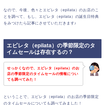
なので、今後、色々とエピレタ（epilata）のお店のこ
とを調べて、もし、エピレタ（epilata）の誕生日特典
をみつけたら記事にさせていただきます♪
エピレタ（epilata）の季節限定のタ
イムセールは存在するの？
せっかくなので、エピレタ（epilata）のお
店の季節限定のタイムセールの情報につい
ても調べてみた！
ということで、エピレタ（epilata）のお店の季節限定
のタイムセールについても調べてみました！