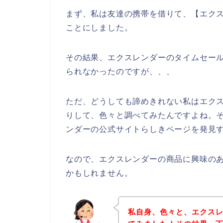
まず、私は友達の携帯を借りて、【エクス
ことにしました。
その結果、エクスレンダーのタイムセー
られなかったのですが、、、
ただ、どうしても諦めきれない私はエク
りして、色々と調べてみたんですよね。
ンダーの公式サイトらしきページを発見す
なので、エクスレンダーの商品に興味の
かもしれません。
私自身、色々と、エクス