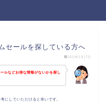
ムセールを探している方へ
2021年1月17日
セールなどお得な情報がないかを探し
参考にしていただけると幸いです。