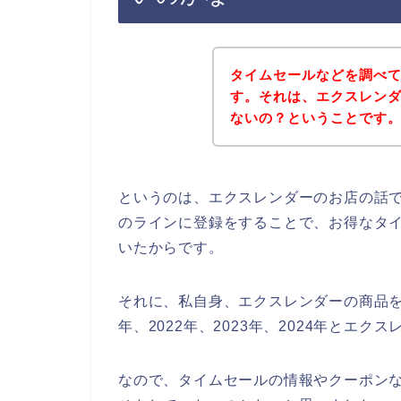
タイムセールなどを調べ
す。それは、エクスレン
ないの？ということです
というのは、エクスレンダーのお店の話
のラインに登録をすることで、お得なタ
いたからです。
それに、私自身、エクスレンダーの商品を
年、2022年、2023年、2024年とエ
なので、タイムセールの情報やクーポン