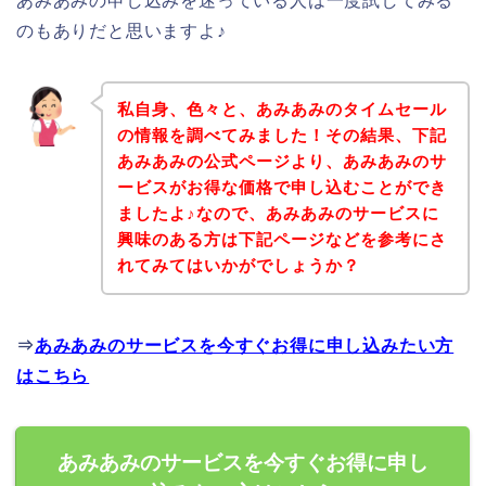
あみあみの申し込みを迷っている人は一度試してみる
のもありだと思いますよ♪
私自身、色々と、あみあみのタイムセール
の情報を調べてみました！その結果、下記
あみあみの公式ページより、あみあみのサ
ービスがお得な価格で申し込むことができ
ましたよ♪なので、あみあみのサービスに
興味のある方は下記ページなどを参考にさ
れてみてはいかがでしょうか？
⇒
あみあみのサービスを今すぐお得に申し込みたい方
はこちら
あみあみのサービスを今すぐお得に申し