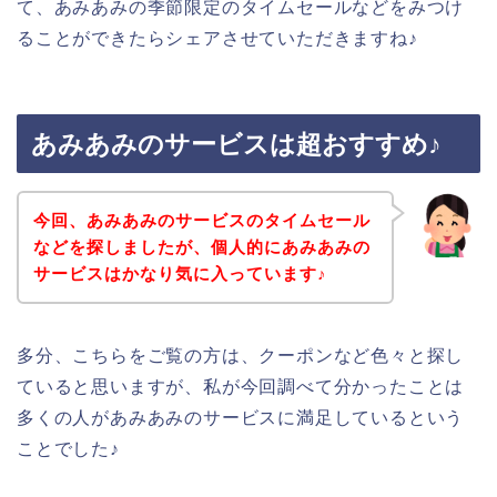
て、あみあみの季節限定のタイムセールなどをみつけ
ることができたらシェアさせていただきますね♪
あみあみのサービスは超おすすめ♪
今回、あみあみのサービスのタイムセール
などを探しましたが、個人的にあみあみの
サービスはかなり気に入っています♪
多分、こちらをご覧の方は、クーポンなど色々と探し
ていると思いますが、私が今回調べて分かったことは
多くの人があみあみのサービスに満足しているという
ことでした♪