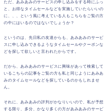
ただ、あみあみのサービスの申し込みをする時にふっ
と、お得なタイムセールなどを実施していたらいいの
に、、、という風に考えている人もこちらをご覧の方
の中にはいるのではないでしょうか？
というのは、先日私の友達からも、あみあみのサービ
スに申し込みできるようなタイムセールやクーポンな
どを探して欲しいと言われたからです。
だから、あみあみのサービスに興味があって検索して
いるこちらの記事をご覧の方も私と同じようにあみあ
みのタイムセールなどを探しているのかもしれませ
ん。
それに、あみあみの評判がかなりいいので、私が予想
する限り、多分、かなり多くの方があみあみのサービ