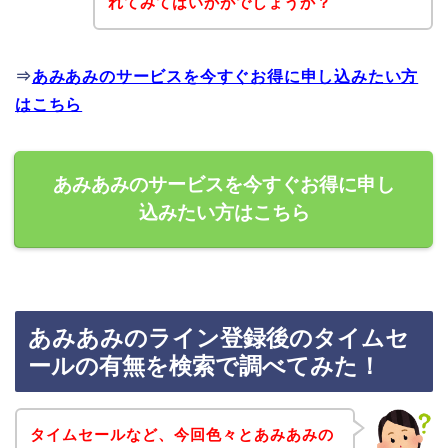
れてみてはいかがでしょうか？
⇒
あみあみのサービスを今すぐお得に申し込みたい方
はこちら
あみあみのサービスを今すぐお得に申し
込みたい方はこちら
あみあみのライン登録後のタイムセ
ールの有無を検索で調べてみた！
タイムセールなど、今回色々とあみあみの