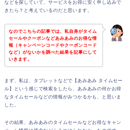
などを探していて、サービスをお得に安く申し込みで
きたら？と考えているのだと思います。
なのでこちらの記事では、私自身がタイム
セールやクーポンなどあみあみのお得な情
報（キャンペーンコードやクーポンコード
など）がないかを調べた結果を記事にして
いきます。
まず、私は、タブレットなどで【あみあみ タイムセー
ル】という感じで検索をしたら、あみあみの何かお得
なタイムセールなどの情報がみつかるかも、と思いま
した。
その結果、あみあみのタイムセールなどお得なキャン