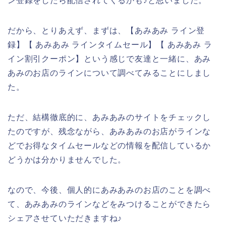
ン登録をしたら配信されてくるかも♪と思いました。
だから、とりあえず、まずは、【あみあみ ライン登
録】【 あみあみ ラインタイムセール】【 あみあみ ラ
イン割引クーポン】という感じで友達と一緒に、あみ
あみのお店のラインについて調べてみることにしまし
た。
ただ、結構徹底的に、あみあみのサイトをチェックし
たのですが、残念ながら、あみあみのお店がラインな
どでお得なタイムセールなどの情報を配信しているか
どうかは分かりませんでした。
なので、今後、個人的にあみあみのお店のことを調べ
て、あみあみのラインなどをみつけることができたら
シェアさせていただきますね♪