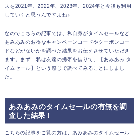
スを2021年、2022年、2023年、2024年と今後も利用
していくと思うんですよね♪
なのでこちらの記事では、私自身がタイムセールなど
あみあみのお得なキャンペーンコードやクーポンコー
ドなどがないかを調べた結果をお伝えさせていただき
ます。まず、私は友達の携帯を借りて、【あみあみ タ
イムセール】という感じで調べてみることにしまし
た。
あみあみのタイムセールの有無を調
査した結果！
こちらの記事をご覧の方は、あみあみのタイムセール